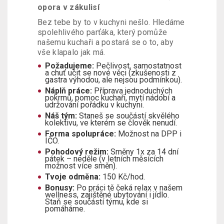
opora v zákulisí
Bez tebe by to v kuchyni nešlo. Hledáme
spolehlivého parťáka, který pomůže
našemu kuchaři a postará se o to, aby
vše klapalo jak má.
Požadujeme:
Pečlivost, samostatnost
a chuť učit se nové věci (zkušenosti z
gastra výhodou, ale nejsou podmínkou).
Náplň práce:
Příprava jednoduchých
pokrmů, pomoc kuchaři, mytí nádobí a
udržování pořádku v kuchyni.
Náš tým:
Staneš se součástí skvělého
kolektivu, ve kterém se člověk nenudí.
Forma spolupráce:
Možnost na DPP i
IČO.
Pohodový režim:
Směny 1x za 14 dní
pátek – neděle (v letních měsících
možnost více směn).
Tvoje odměna:
150 Kč/hod.
Bonusy:
Po práci tě čeká relax v našem
wellness, zajištěné ubytování i jídlo.
Staň se součástí týmu, kde si
pomáháme.