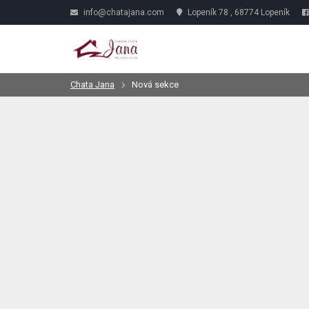
info@chatajana.com
Lopeník 78 , 68774 Lopeník
Chata Jana
Nová sekce