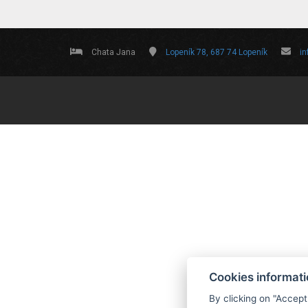
Chata Jana
Lopeník 78, 687 74 Lopeník
i
Cookies informat
By clicking on "Accept