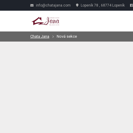
info@chatajana.com
Lopeník 78 , 68774 Lopeník
Chata Jana
Nová sekce