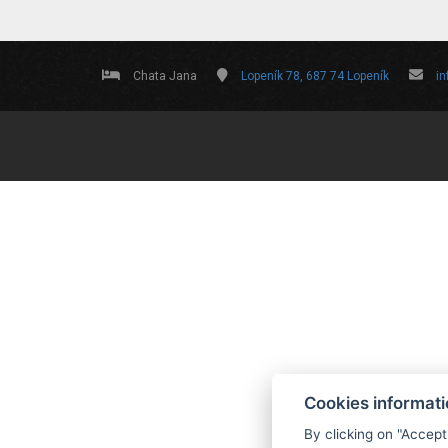
Chata Jana
Lopeník 78, 687 74 Lopeník
i
Cookies informat
By clicking on "Accept