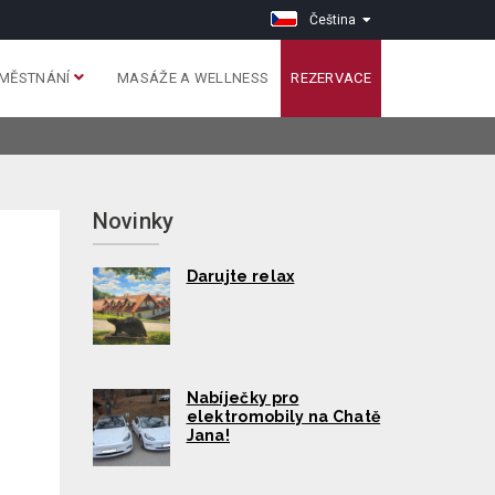
Čeština
MĚSTNÁNÍ
MASÁŽE A WELLNESS
REZERVACE
Novinky
Darujte relax
Nabíječky pro
elektromobily na Chatě
Jana!