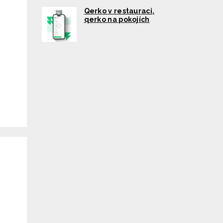
Qerko v restauraci,
qerko na pokojích