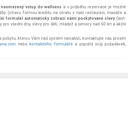
a neomezený vstup do wellness
a v průběhu rezervace je možné
žby (stravu formou kreditu na útratu v naší restauraci, masáže a
ní formulář automaticky zobrazí námi poskytované slevy
(last-
vy pro všední dny, slevy pro děti, mládež a seniory nad 60 let a akční
a pobytu, kterou Vám náš systém nenabízí, kontaktujte nás prosím
jana.com
nebo
kontaktního formuláře
a popiště svůj požadavek,