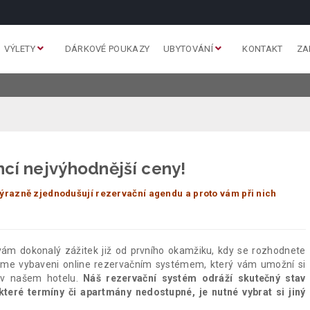
VÝLETY
DÁRKOVÉ POUKAZY
UBYTOVÁNÍ
KONTAKT
ZA
ncí nejvýhodnější ceny!
ýrazně zjednodušují rezervační agendu a proto vám při nich
vám dokonalý zážitek již od prvního okamžiku, kdy se rozhodnete
jsme vybaveni online rezervačním systémem, který vám umožní si
 v našem hotelu.
Náš rezervační systém odráží skutečný stav
teré termíny či apartmány nedostupné, je nutné vybrat si jiný