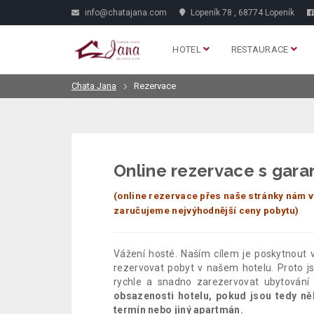
info@chatajana.com
Lopeník 78 , 68774 Lopeník
HOTEL
RESTAURACE
Chata Jana
Rezervace
Online rezervace s gara
(online rezervace přes naše stránky nám v
zaručujeme nejvýhodnější ceny pobytu)
Vážení hosté. Naším cílem je poskytnout 
rezervovat pobyt v našem hotelu. Proto 
rychle a snadno zarezervovat ubytování
obsazenosti hotelu, pokud jsou tedy něk
termín nebo jiný apartmán.