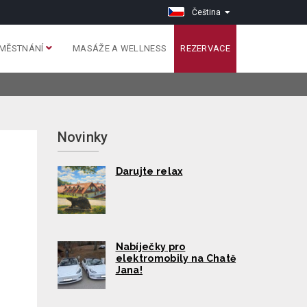
Čeština
MĚSTNÁNÍ
MASÁŽE A WELLNESS
REZERVACE
Novinky
Darujte relax
Nabíječky pro
elektromobily na Chatě
Jana!