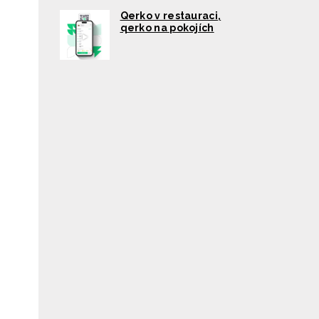
Qerko v restauraci,
qerko na pokojích