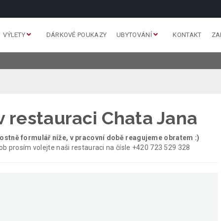
VÝLETY
DÁRKOVÉ POUKAZY
UBYTOVÁNÍ
KONTAKT
ZA
v restauraci Chata Jana
nostně formulář níže, v pracovní době reagujeme obratem :)
ob prosím volejte naši restauraci na čísle +420 723 529 328