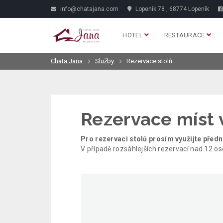
info@chatajana.com
Lopeník 78 , 68774 Lopeník
HOTEL
RESTAURACE
Chata Jana
Služby
Rezervace stolů
Rezervace míst 
Pro rezervaci stolů prosím využijte před
V případě rozsáhlejších rezervací nad 12 os