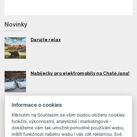
Novinky
Darujte relax
Nabíječky pro elektromobily na Chatě Jana!
Informace o cookies
Qerko v restauraci, qerko na pokojích
Kliknutím na Souhlasím se vším budou uloženy cookies
funkční, výkonnostní, analytické i marketingové -
dokážeme vám tak umožnit pohodlné používání webu,
měřit funkčnost našeho webu i vás cílit reklamou. Své