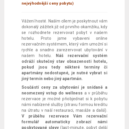
nejvýhodnější ceny pobytu)
Vážení hosté. Naším cílem je poskytnout vám
dokonalý zážitek již od prvního okamžiku, kdy
se rozhodnete rezervovat pobyt v našem
hotelu. Proto jsme vybaveni online
rezervačním systémem, který vám umožní si
rychle a snadno zarezervovat ubytování v
našem hotelu.
Náš rezervační systém
odráží skutečný stav obsazenosti hotelu,
pokud jsou tedy některé termíny či
apartmány nedostupné, je nutné vybrat si
jiný termín nebo jiný apartmán.
Součástí ceny za ubytování je snídaně a
neomezený vstup do wellness
a v průběhu
rezervace je možné přiobjednat si k pobytu
námi nabízené služby (stravu formou kreditu
na útratu v naší restauraci, masáže a další).
V průběhu rezervace Vám rezervační
formulář automaticky zobrazí námi
poskytované slevy
(last-minute, pobyt delší