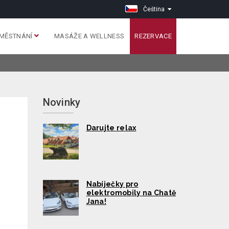
Čeština
MĚSTNÁNÍ
MASÁŽE A WELLNESS
REZERVACE
Novinky
Darujte relax
Nabíječky pro
elektromobily na Chatě
Jana!