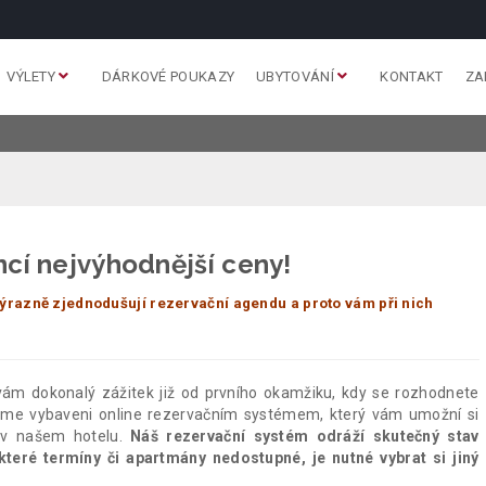
VÝLETY
DÁRKOVÉ POUKAZY
UBYTOVÁNÍ
KONTAKT
ZA
ncí nejvýhodnější ceny!
ýrazně zjednodušují rezervační agendu a proto vám při nich
vám dokonalý zážitek již od prvního okamžiku, kdy se rozhodnete
jsme vybaveni online rezervačním systémem, který vám umožní si
 v našem hotelu.
Náš rezervační systém odráží skutečný stav
teré termíny či apartmány nedostupné, je nutné vybrat si jiný