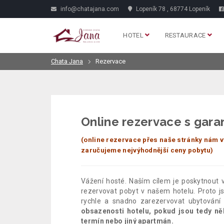
info@chatajana.com
Lopeník 78 , 68774 Lopeník
HOTEL
RESTAURACE
Chata Jana
Rezervace
Online rezervace s gara
(online rezervace přes naše stránky nám v
zaručujeme nejvýhodnější ceny pobytu)
Vážení hosté. Naším cílem je poskytnout 
rezervovat pobyt v našem hotelu. Proto 
rychle a snadno zarezervovat ubytování
obsazenosti hotelu, pokud jsou tedy něk
termín nebo jiný apartmán.