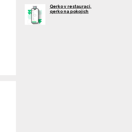
Qerko v restauraci,
qerko na pokojích