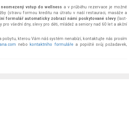
a neomezený vstup do wellness
a v průběhu rezervace je možné
žby (stravu formou kreditu na útratu v naší restauraci, masáže a
ní formulář automaticky zobrazí námi poskytované slevy
(last-
vy pro všední dny, slevy pro děti, mládež a seniory nad 60 let a akční
a pobytu, kterou Vám náš systém nenabízí, kontaktujte nás prosím
jana.com
nebo
kontaktního formuláře
a popiště svůj požadavek,