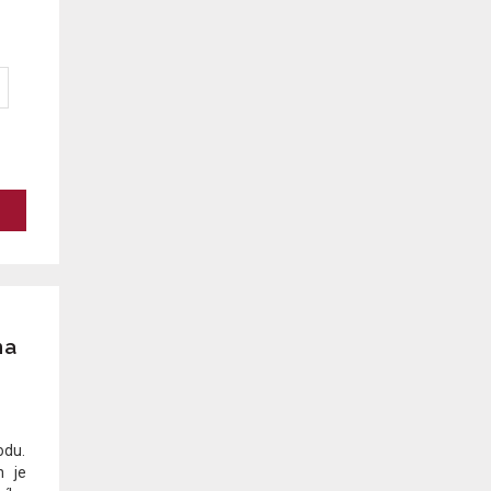
na
odu.
n je