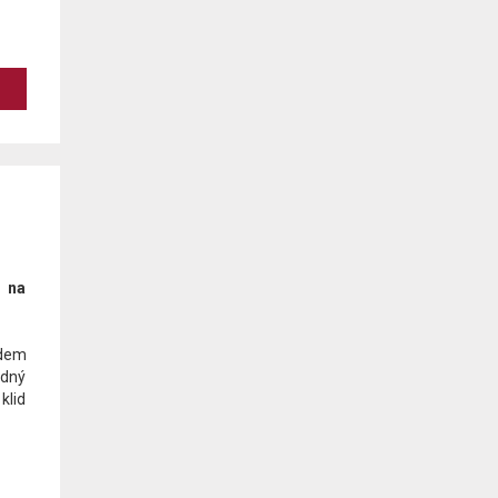
a na
edem
odný
klid