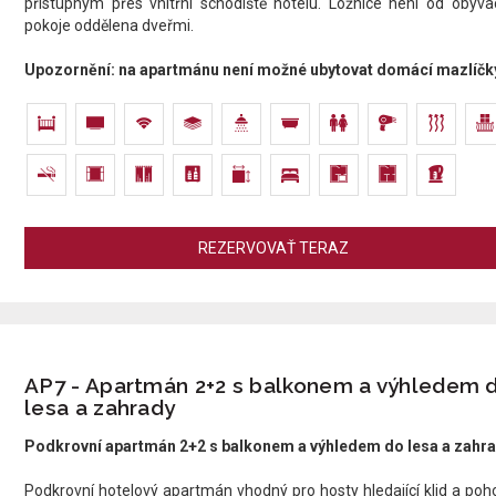
přístupným přes vnitřní schodiště hotelu.​ Ložnice není od obýva
pokoje oddělena dveřmi.
Upozornění: na apartmánu není možné ubytovat domácí mazlíčk
REZERVOVAŤ TERAZ
AP7 - Apartmán 2+2 s balkonem a výhledem 
lesa a zahrady
Podkrovní apartmán 2+2 s balkonem a výhledem do lesa a zahr
Podkrovní hotelový apartmán vhodný pro hosty hledající klid a poh