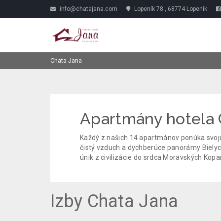
info@chatajana.com
Lopeník 78 , 68774 Lopeník
Chata Jana
Apartmány hotela 
Každý z našich 14 apartmánov ponúka svoju 
čistý vzduch a dychberúce panorámy Bielyc
únik z civilizácie do srdca Moravských Kopa
Izby Chata Jana