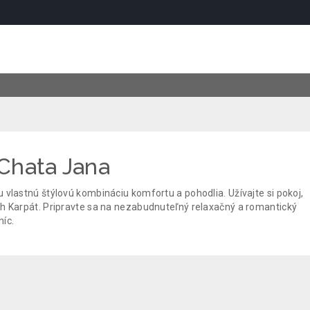
Chata Jana
vlastnú štýlovú kombináciu komfortu a pohodlia. Užívajte si pokoj,
h Karpát. Pripravte sa na nezabudnuteľný relaxačný a romantický
níc.