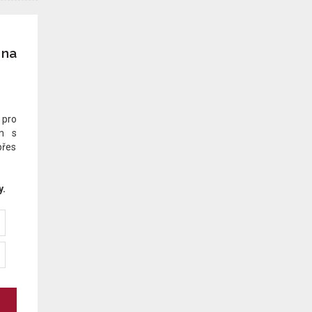
 na
 pro
em s
přes
y.