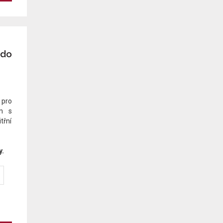
 do
 pro
em s
třní
y.