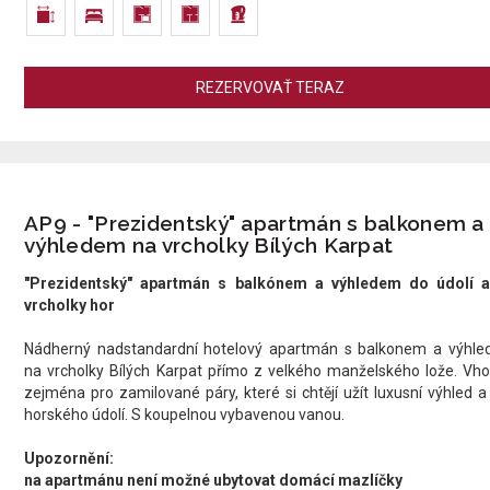
REZERVOVAŤ TERAZ
AP9 - "Prezidentský" apartmán s balkonem a
výhledem na vrcholky Bílých Karpat
"Prezidentský" apartmán s balkónem a výhledem do údolí 
vrcholky hor
Nádherný nadstandardní hotelový apartmán s balkonem a výhl
na vrcholky Bílých Karpat přímo z velkého manželského lože. Vh
zejména pro zamilované páry, které si chtějí užít luxusní výhled a 
horského údolí. S koupelnou vybavenou vanou.
Upozornění:
na apartmánu není možné ubytovat domácí mazlíčky