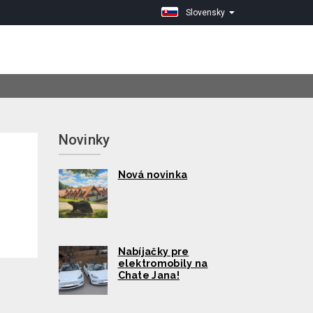
Slovensky
Novinky
Nová novinka
Nabíjačky pre
elektromobily na
Chate Jana!