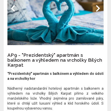
AP9 - "Prezidentský" apartmán s
balkonem a výhledem na vrcholky Bílých
Karpat
"Prezidentský" apartmán s balkónem a výhledem do údolí
a na vrcholky hor
Nádherný nadstandardní hotelový apartmán s balkonem a
výhledem na vrcholky Bílých Karpat přímo z velkého
manželského lože. Vhodný zejména pro zamilované páry,
které si chtějí užít luxusní výhled a klid horského údolí. S
koupelnou vybavenou vanou.