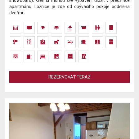
snowboard), kteří si mohou své vybavení uložit v předsíňce
apartmánu. Ložnice je zde od obývacího pokoje oddělena
dveřmi.
REZERVOVAŤ TERAZ