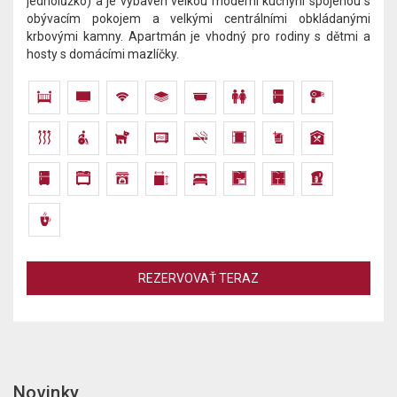
jednolůžko) a je vybaven velkou moderní kuchyní spojenou s
obývacím pokojem a velkými centrálními obkládanými
krbovými kamny. Apartmán je vhodný pro rodiny s dětmi a
hosty s domácími mazlíčky.
REZERVOVAŤ TERAZ
Novinky