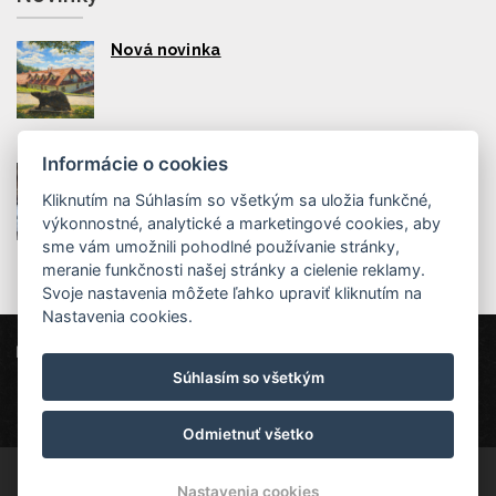
Nová novinka
Informácie o cookies
Nabíjačky pre elektromobily na Chate Jana!
Kliknutím na Súhlasím so všetkým sa uložia funkčné,
výkonnostné, analytické a marketingové cookies, aby
sme vám umožnili pohodlné používanie stránky,
meranie funkčnosti našej stránky a cielenie reklamy.
Svoje nastavenia môžete ľahko upraviť kliknutím na
Nastavenia cookies.
Chata Jana
Lopeník 78, 687 74 Lopeník
Súhlasím so všetkým
info@chatajana.com
+420 723 529 328
Chata Jana
Odmietnuť všetko
© Copyright 2026 | Všetky práva vyhradené
Nastavenia cookies