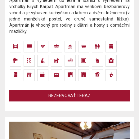
Apartmán s výhledem do lesa a ložnicí s výhledem na
vrcholky Bílých Karpat. Apartmán má venkovní bezbariérový
vchod a je vybaven kuchyňkou a krbem a dvěmi ložnicemi (v
jedné manželská postel, ve druhé samostatná lůžka).​
Apartmán je vhodný pro rodiny s dětmi a hosty s domácími
mazlíčky.
REZERVOVAŤ TERAZ